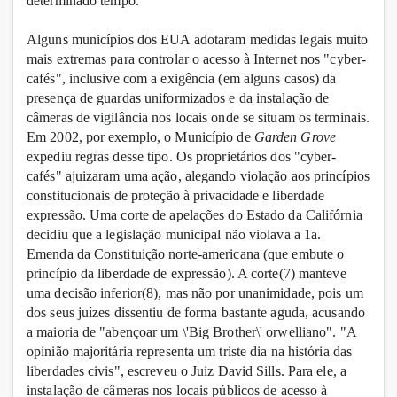
determinado tempo.
Alguns municípios dos EUA adotaram medidas legais muito
mais extremas para controlar o acesso à Internet nos "cyber-
cafés", inclusive com a exigência (em alguns casos) da
presença de guardas uniformizados e da instalação de
câmeras de vigilância nos locais onde se situam os terminais.
Em 2002, por exemplo, o Município de
Garden Grove
expediu regras desse tipo. Os proprietários dos "cyber-
cafés" ajuizaram uma ação, alegando violação aos princípios
constitucionais de proteção à privacidade e liberdade
expressão. Uma corte de apelações do Estado da Califórnia
decidiu que a legislação municipal não violava a 1a.
Emenda da Constituição norte-americana (que embute o
princípio da liberdade de expressão). A corte(7) manteve
uma decisão inferior(8), mas não por unanimidade, pois um
dos seus juízes dissentiu de forma bastante aguda, acusando
a maioria de "abençoar um \'Big Brother\' orwelliano". "A
opinião majoritária representa um triste dia na história das
liberdades civis", escreveu o Juiz David Sills. Para ele, a
instalação de câmeras nos locais públicos de acesso à