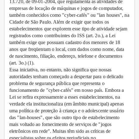
13.720, de 09-01-2004, que regulamenta as atividades de
empresas de locação de máquinas e jogos de computador,
também conhecidos como "cyber-cafés" ou "lan houses", na
Cidade de São Paulo. Além de exigir que todos os
estabelecimentos que explorem esse tipo de atividade sejam
registrados como contribuintes do ISS (art. 2o.), a Lei
também exige que possuam cadastro dos menores de 18
anos que freqüentam o local, com dados como nome, data
de nascimento, filiação, endereço, telefone e documentos
(art. 3o.) (1).
Essa iniciativa, no entanto, não significa que nossas
autoridades tenham começado a despertar para o delicado
problema de segurança pública que representa o
funcionamento de "cyber-cafés" em nosso país. Embora a
Lei se refira expressamente a esses estabelecimentos, na
verdade ela institucionaliza (em âmbito municipal) apenas
uma política de proteção à criança e o adolescente usuário
das "lan-houses", que são outro tipo de estabelecimento
mais voltado ao fornecimento de serviços de "jogos
eletrônicos em rede". Muitas têm sido as críticas de
especialistas sobre os efeitos prejudiciais no