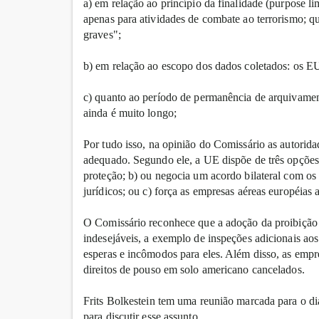
a) em relação ao princípio da finalidade (purpose l
apenas para atividades de combate ao terrorismo; qu
graves";
b) em relação ao escopo dos dados coletados: os E
c) quanto ao período de permanência de arquivamen
ainda é muito longo;
Por tudo isso, na opinião do Comissário as autorid
adequado. Segundo ele, a UE dispõe de três opções
proteção; b) ou negocia um acordo bilateral com os
jurídicos; ou c) força as empresas aéreas européias 
O Comissário reconhece que a adoção da proibição 
indesejáveis, a exemplo de inspeções adicionais 
esperas e incômodos para eles. Além disso, as emp
direitos de pouso em solo americano cancelados.
Frits Bolkestein tem uma reunião marcada para o 
para discutir esse assunto.