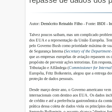
repasse de dados dos p
Autor:
Demócrito Reinaldo Filho
- Fonte:
IBDI - In
Talvez poucos saibam, mas um complicado problema
dos EUA e a representação da União Européia. Tem a
pelo Governo Bush como prioridade máxima de sua 
de Segurança Interna (
Secretary of the Department
que as empresas européias de aviação repassem os 
propósito de prevenir ações terroristas. Em respost
Tributação e Alfândega (
Commissioner for Internal
Européia, Fritz Bolkestein, alegou que a entrega dos
proteção de dados pessoais.
Desde março deste ano, o Governo americano vem 
internacionais com destino aos EUA. Os dados inclu
de crédito e até a preferência gastronômica da comi
prática dessa coleta de dados viola os princípios das
Segundo Bolkestein, o assunto alcança "direitos fu