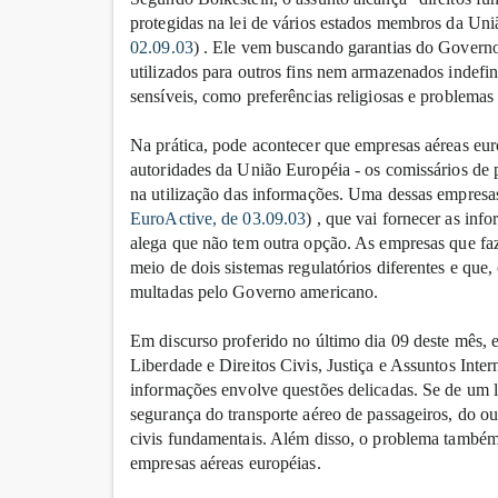
protegidas na lei de vários estados membros da Un
02.09.03
) . Ele vem buscando garantias do Governo
utilizados para outros fins nem armazenados indef
sensíveis, como preferências religiosas e problemas
Na prática, pode acontecer que empresas aéreas eu
autoridades da União Européia - os comissários de 
na utilização das informações. Uma dessas empresa
EuroActive, de 03.09.03
) , que vai fornecer as inf
alega que não tem outra opção. As empresas que f
meio de dois sistemas regulatórios diferentes e que
multadas pelo Governo americano.
Em discurso proferido no último dia 09 deste mês,
Liberdade e Direitos Civis, Justiça e Assuntos Inte
informações envolve questões delicadas. Se de um lad
segurança do transporte aéreo de passageiros, do out
civis fundamentais. Além disso, o problema també
empresas aéreas européias.