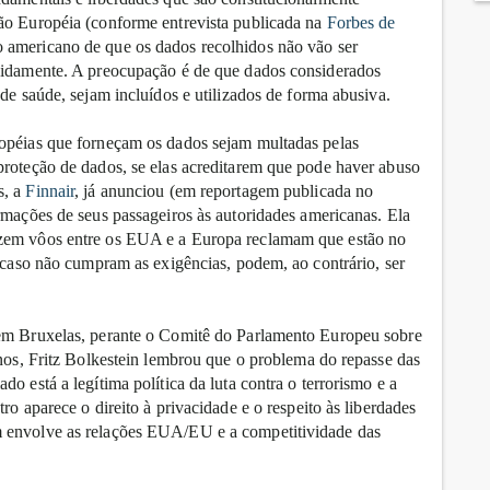
ião Européia (conforme entrevista publicada na
Forbes de
 americano de que os dados recolhidos não vão ser
inidamente. A preocupação é de que dados considerados
 de saúde, sejam incluídos e utilizados de forma abusiva.
ropéias que forneçam os dados sejam multadas pelas
proteção de dados, se elas acreditarem que pode haver abuso
s, a
Finnair
, já anunciou (em reportagem publicada no
ormações de seus passageiros às autoridades americanas. Ela
azem vôos entre os EUA e a Europa reclamam que estão no
, caso não cumpram as exigências, podem, ao contrário, ser
 em Bruxelas, perante o Comitê do Parlamento Europeu sobre
rnos, Fritz Bolkestein lembrou que o problema do repasse das
o está a legítima política da luta contra o terrorismo e a
ro aparece o direito à privacidade e o respeito às liberdades
m envolve as relações EUA/EU e a competitividade das