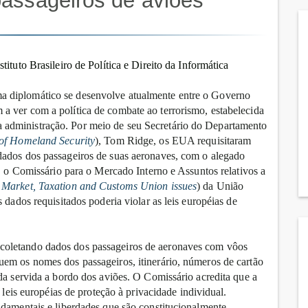
assageiros de aviões
stituto Brasileiro de Política e Direito da Informática
 diplomático se desenvolve atualmente entre o Governo
 ver com a política de combate ao terrorismo, estabelecida
administração. Por meio de seu Secretário do Departamento
 of Homeland Security
), Tom Ridge, os EUA requisitaram
dados dos passageiros de suas aeronaves, com o alegado
a, o Comissário para o Mercado Interno e Assuntos relativos a
 Market, Taxation and Customs Union issues
) da União
 dados requisitados poderia violar as leis européias de
coletando dados dos passageiros de aeronaves com vôos
em os nomes dos passageiros, itinerário, números de cartão
da servida a bordo dos aviões. O Comissário acredita que a
 leis européias de proteção à privacidade individual.
ndamentais e liberdades que são constitucionalmente