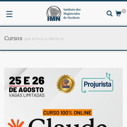
0
☰
Cursos
que temos a oferecer