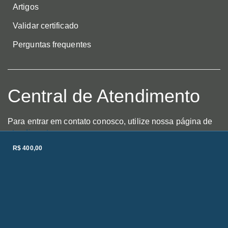
Artigos
Validar certificado
Perguntas frequentes
Central de Atendimento
Para entrar em contato conosco, utilize nossa página de
atendimento
.
R$ 400,00
Av. Domingos Ferreira, nº 341,
Pina, Recife / PE
Fone(s): (81) 3204-9441 / (81) 9 9211-0602
E-mail: imn@ibdi.org.br