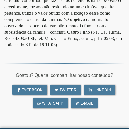
O relator concordou que faz jus aos benefícios da Lei 8009/90 o
devedor que, mesmo não residindo no único imóvel que lhe
pertence, utiliza o valor obtido com a locação desse como
complemento da renda familiar. "O objetivo da norma foi
observado, a saber, o de garantir a moradia familiar ou a
subsistência da família", concluiu Castro Filho (STJ-3a. Turma,
Resp 439920-SP, rel. Min. Castro Filho, ac. un., j. 15.05.03, em
notícias do STJ de 18.11.03).
Gostou? Que tal compartilhar nosso conteúdo?
FACEBOOK
TWITTER
LINKEDIN
WHATSAPP
E-MAIL