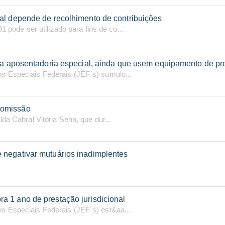
al depende de recolhimento de contribuições
1 pode ser utilizado para fins de co...
o a aposentadoria especial, ainda que usem equipamento de pro
s Especiais Federais (JEF´s) sumulo...
comissão
da Cabral Vitória Sena, que dur...
 negativar mutuários inadimplentes
 1 ano de prestação jurisdicional
s Especiais Federais (JEF´s) est&aa...