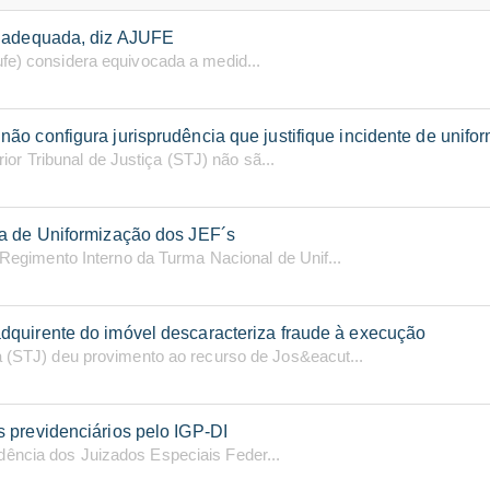
inadequada, diz AJUFE
ufe) considera equivocada a medid...
o configura jurisprudência que justifique incidente de unifo
r Tribunal de Justiça (STJ) não sã...
ma de Uniformização dos JEF´s
o Regimento Interno da Turma Nacional de Unif...
dquirente do imóvel descaracteriza fraude à execução
a (STJ) deu provimento ao recurso de Jos&eacut...
 previdenciários pelo IGP-DI
ência dos Juizados Especiais Feder...