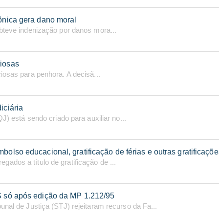
fônica gera dano moral
obteve indenização por danos mora...
ciosas
iosas para penhora. A decisã...
iciária
J) está sendo criado para auxiliar no...
mbolso educacional, gratificação de férias e outras gratificaç
dos a título de gratificação de ...
IS só após edição da MP 1.212/95
unal de Justiça (STJ) rejeitaram recurso da Fa...