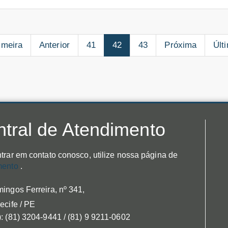
imeira
Anterior
41
42
43
Próxima
Últ
tral de Atendimento
trar em contato conosco, utilize nossa página de
mento
.
ingos Ferreira, nº 341,
ecife / PE
: (81) 3204-9441 / (81) 9 9211-0602